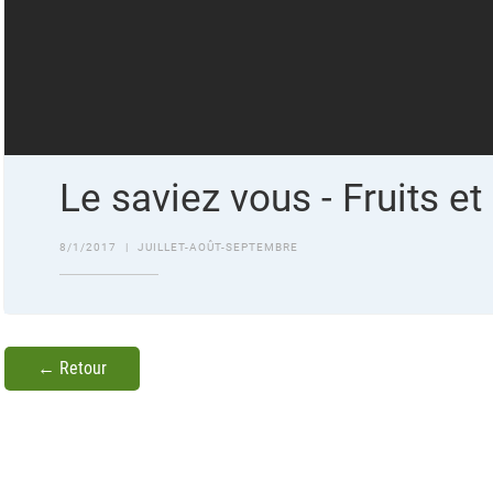
Le saviez vous - Fruits e
8/1/2017
|
JUILLET-AOÛT-SEPTEMBRE
← Retour